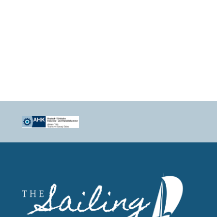
Şahbaz da güzel ve bakımlı bir tekne.
Çok rahat ettik. İç yasam alanı gayet
geniş. Yasemin, Emrah; bu güzel
tecrübe için tekrar çok teşekkür
ediyorum... Sevgiler.
Murat Güven
BAT Kuzey Afrika Türkiye Hukuk ve Kurumsal İletişim Direktörü