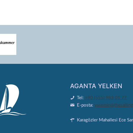
AGANTA YELKEN
Tel:
+90 (555) 983 01 77
E-posta:
yasemin@thesailing
Karagözler Mahallesi Ece Sa