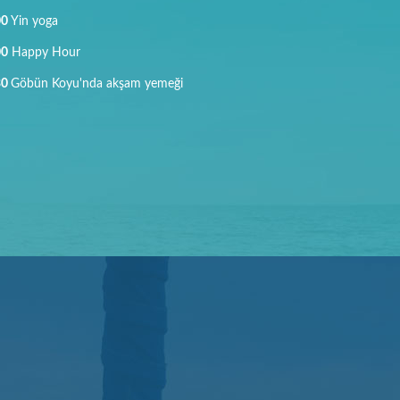
00
Yin yoga
00
Happy Hour
30
Göbün Koyu'nda akşam yemeği