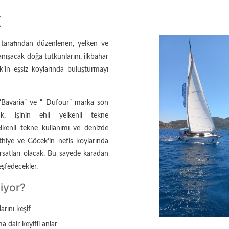
K
 tarafından düzenlenen, yelken ve
anışacak doğa tutkunlarını, ilkbahar
k’in eşsiz koylarında buluşturmayı
 “Bavaria” ve “ Dufour” marka son
k, işinin ehli yelkenli tekne
lkenli tekne kullanımı ve denizde
ethiye ve Göcek’in nefis koylarında
rsatları olacak. Bu sayede karadan
eşfedecekler.
liyor?
rını keşif
 dair keyifli anlar