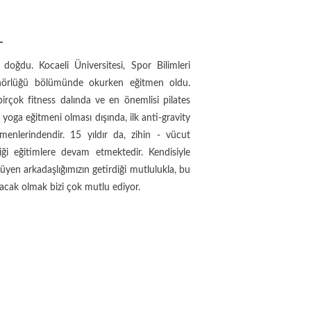
L
doğdu. Kocaeli Üniversitesi, Spor Bilimleri
enörlüğü bölümünde okurken eğitmen oldu.
birçok fitness dalında ve en önemlisi pilates
 yoga eğitmeni olması dışında, ilk anti-gravity
tmenlerindendir. 15 yıldır da, zihin - vücut
ği eğitimlere devam etmektedir. Kendisiyle
yüyen arkadaşlığımızın getirdiği mutlulukla, bu
olacak olmak bizi çok mutlu ediyor.