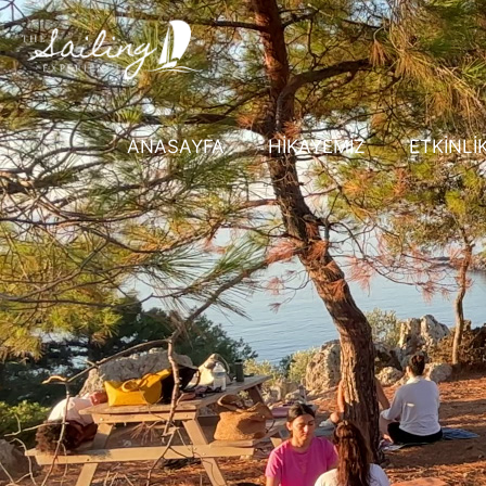
ANASAYFA
HİKAYEMİZ
ETKİNLİ