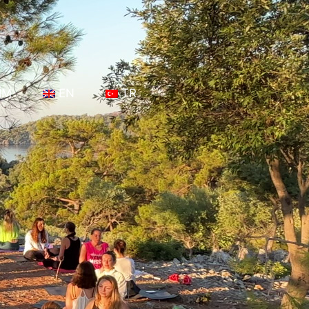
İM
EN
TR
K