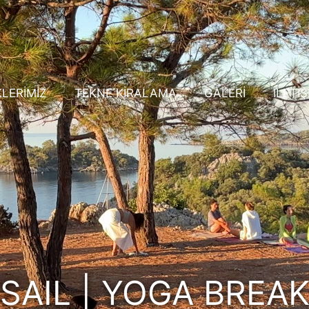
KLERİMİZ
TEKNE KİRALAMA
GALERİ
İLETİŞ
SAIL | YOGA BREA